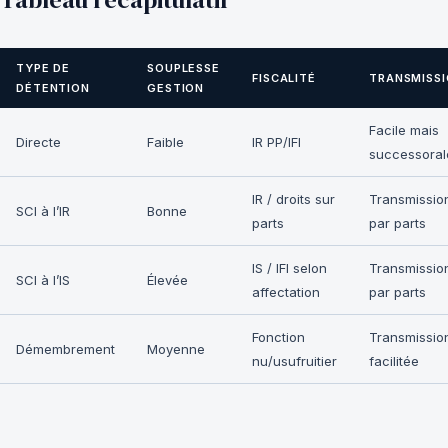
TYPE DE
SOUPLESSE
FISCALITÉ
TRANSMISS
DÉTENTION
GESTION
Facile mais
Directe
Faible
IR PP/IFI
successoral
IR / droits sur
Transmissio
SCI à l’IR
Bonne
parts
par parts
IS / IFI selon
Transmissio
SCI à l’IS
Élevée
affectation
par parts
Fonction
Transmissio
Démembrement
Moyenne
nu/usufruitier
facilitée