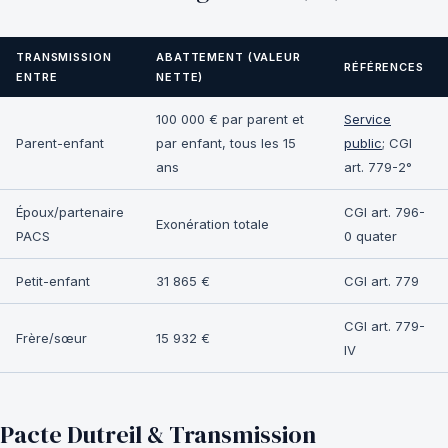
TRANSMISSION
ABATTEMENT (VALEUR
RÉFÉRENCES
ENTRE
NETTE)
100 000 € par parent et
Service
Parent-enfant
par enfant, tous les 15
public
; CGI
ans
art. 779-2°
Époux/partenaire
CGI art. 796-
Exonération totale
PACS
0 quater
Petit-enfant
31 865 €
CGI art. 779
CGI art. 779-
Frère/sœur
15 932 €
IV
Pacte Dutreil & Transmission