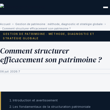
Accueil
›
Gestion de patrimoine : méthode, diagnostic et stratégie globale
›
Comment structurer efficacement son patrimoine ?
GESTION DE PATRIMOINE : MÉTHODE, DIAGNOSTIC ET
STRATÉGIE GLOBALE
Comment structurer
efficacement son patrimoine ?
06 juil. 2026
/
7
Introduction et avertissement
Les fondamentaux de la structuration patrimoniale