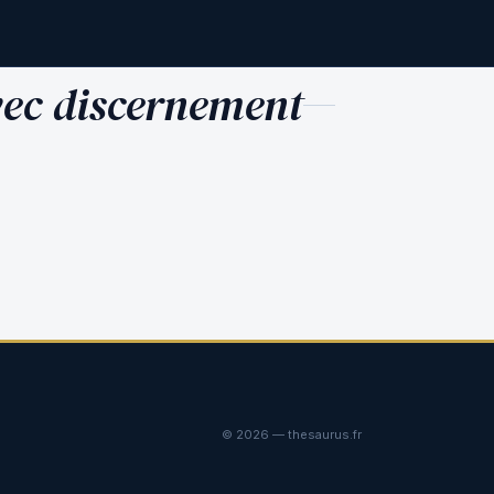
vec discernement
©
2026
— thesaurus.fr