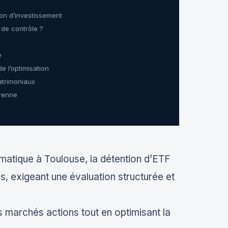
rizon d’investissement
n de contrôle ?
e
de l’optimisation
patrimoniaux
renne
ormatique à Toulouse, la détention d’ETF
s, exigeant une évaluation structurée et
es marchés actions tout en optimisant la