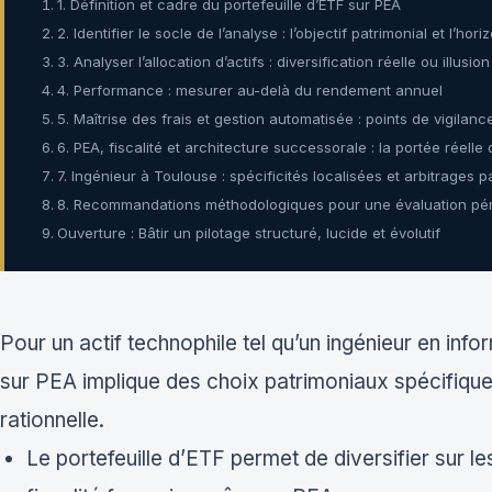
1. Définition et cadre du portefeuille d’ETF sur PEA
2. Identifier le socle de l’analyse : l’objectif patrimonial et l’ho
3. Analyser l’allocation d’actifs : diversification réelle ou illusio
4. Performance : mesurer au-delà du rendement annuel
5. Maîtrise des frais et gestion automatisée : points de vigilanc
6. PEA, fiscalité et architecture successorale : la portée réelle 
7. Ingénieur à Toulouse : spécificités localisées et arbitrages 
8. Recommandations méthodologiques pour une évaluation pé
Ouverture : Bâtir un pilotage structuré, lucide et évolutif
Pour un actif technophile tel qu’un ingénieur en inf
sur PEA implique des choix patrimoniaux spécifique
rationnelle.
Le portefeuille d’ETF permet de diversifier sur l