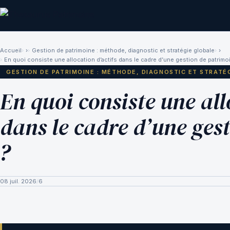
Accueil
›
Gestion de patrimoine : méthode, diagnostic et stratégie globale
›
En quoi consiste une allocation d’actifs dans le cadre d’une gestion de patrimo
GESTION DE PATRIMOINE : MÉTHODE, DIAGNOSTIC ET STRATÉ
En quoi consiste une all
dans le cadre d’une ges
?
08 juil. 2026
/
6